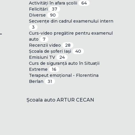
Activități în afara școlii
64
Felicitări
37
Diverse
90
Secvențe din cadrul examenului intern
3
-
Curs-video pregătire pentru examenul
auto
7
Recenzii video
28
Școala de șoferi Iași
40
Emisiuni TV
24
Curs de siguranță auto în Situații
Extreme
16
Terapeut emoțional - Florentina
Berlan
31
Școala auto ARTUR CECAN