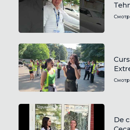
Tehn
Смотр
Curs
Ext
Смотр
De c
Cec