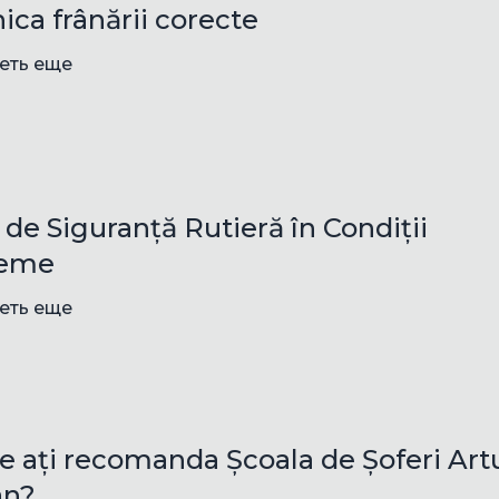
ica frânării corecte
еть еще
 de Siguranță Rutieră în Condiții
reme
еть еще
e ați recomanda Școala de Șoferi Art
an?