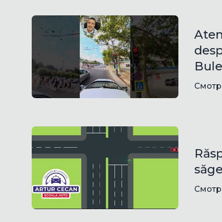
Aten
desp
Bule
Смотр
Răsp
săge
Смотр