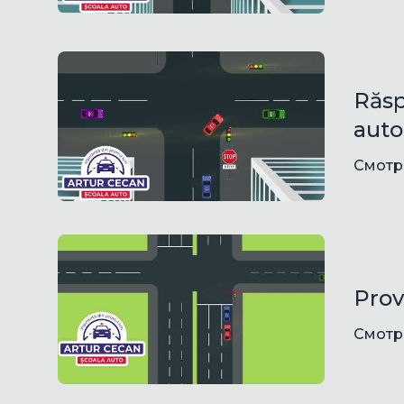
Răsp
auto
Смотр
Prov
Смотр