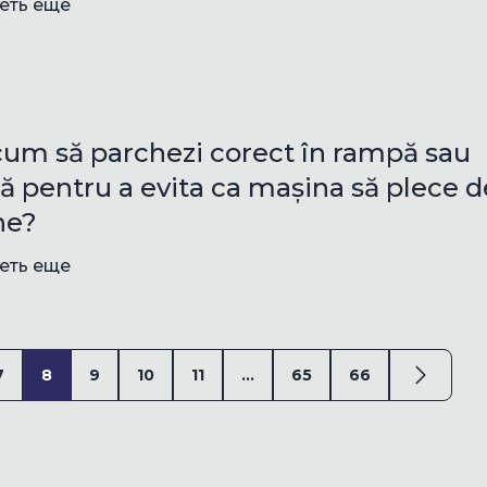
еть еще
 cum să parchezi corect în rampă sau
ă pentru a evita ca mașina să plece d
ine?
еть еще
7
8
9
10
11
...
65
66