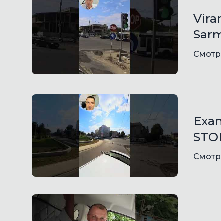
Vira
Sarm
Смотр
Exam
STOP
Смотр