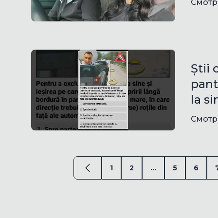
Смотр
Știi
pant
la s
Смотр
1
2
...
5
6