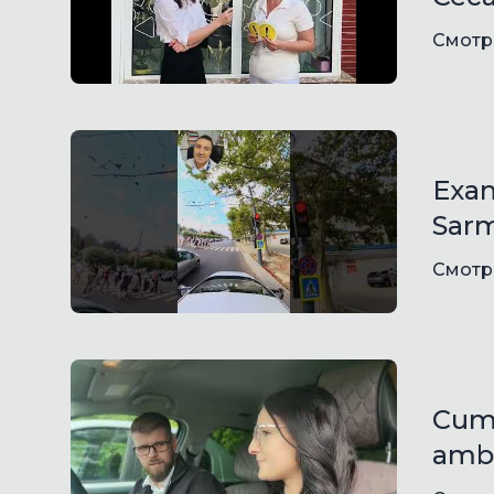
Смотр
Exam
Sarm
Смотр
Cum 
ambr