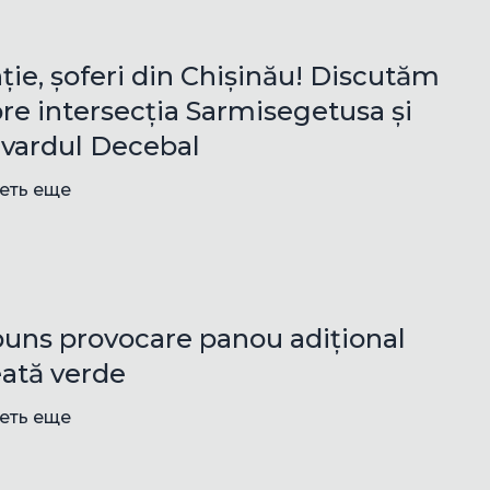
ție, șoferi din Chișinău! Discutăm
re intersecția Sarmisegetusa și
vardul Decebal
еть еще
uns provocare panou adițional
ată verde
еть еще