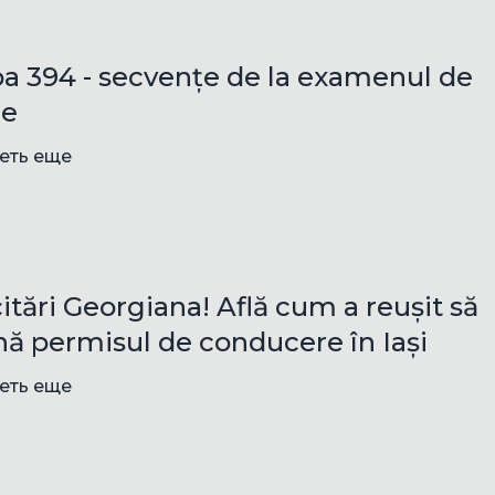
a 394 - secvențe de la examenul de
ie
еть еще
citări Georgiana! Află cum a reușit să
nă permisul de conducere în Iași
еть еще