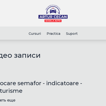
Cursuri
Practica
Suport
део записи
ocare semafor - indicatoare -
turisme
еть еще