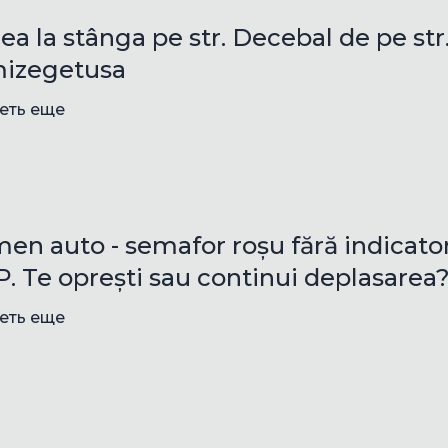
rea la stânga pe str. Decebal de pe str
izegetusa
еть еще
en auto - semafor roșu fără indicato
. Te oprești sau continui deplasarea
еть еще