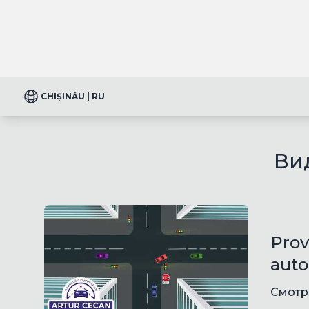
CHIȘINĂU | RU
Ви
Prov
auto
Смотр