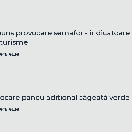
uns provocare semafor - indicatoare 
turisme
еть еще
ocare panou adițional săgeată verde
еть еще