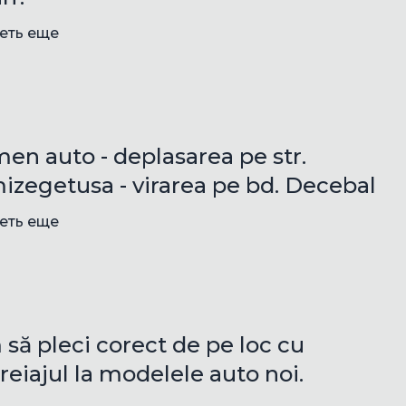
еть еще
en auto - deplasarea pe str.
izegetusa - virarea pe bd. Decebal
еть еще
să pleci corect de pe loc cu
eiajul la modelele auto noi.