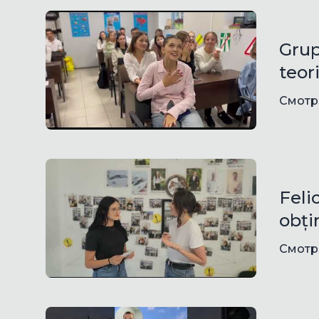
Grup
teor
Смотр
Feli
obți
Смотр