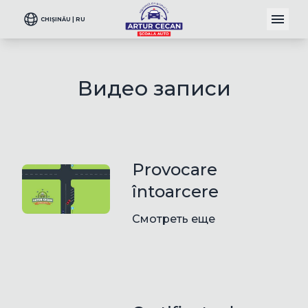
CHIȘINĂU | RU
Видео записи
Provocare
întoarcere
Смотреть еще