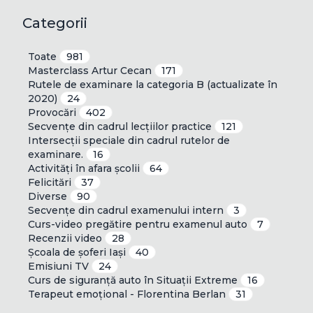
Categorii
Toate
981
Masterclass Artur Cecan
171
Rutele de examinare la categoria B (actualizate în
2020)
24
Provocări
402
Secvențe din cadrul lecțiilor practice
121
Intersecții speciale din cadrul rutelor de
examinare.
16
Activități în afara școlii
64
Felicitări
37
Diverse
90
Secvențe din cadrul examenului intern
3
Curs-video pregătire pentru examenul auto
7
Recenzii video
28
Școala de șoferi Iași
40
Emisiuni TV
24
Curs de siguranță auto în Situații Extreme
16
Terapeut emoțional - Florentina Berlan
31