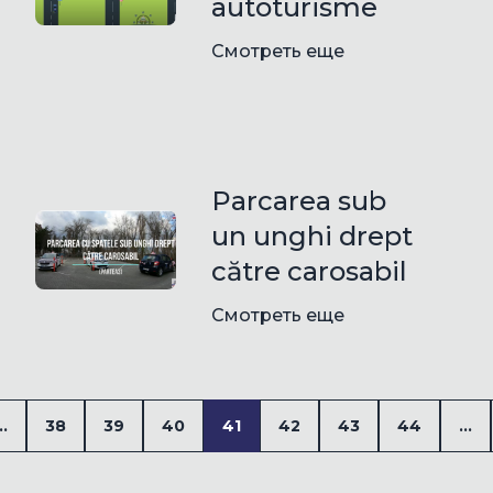
autoturisme
Смотреть еще
Parcarea sub
un unghi drept
către carosabil
Смотреть еще
..
38
39
40
41
42
43
44
...