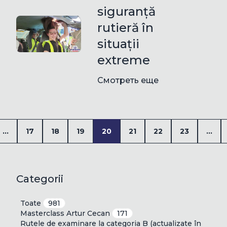
siguranță
rutieră în
situații
extreme
Смотреть еще
...
17
18
19
20
21
22
23
...
Categorii
Toate
981
Masterclass Artur Cecan
171
Rutele de examinare la categoria B (actualizate în