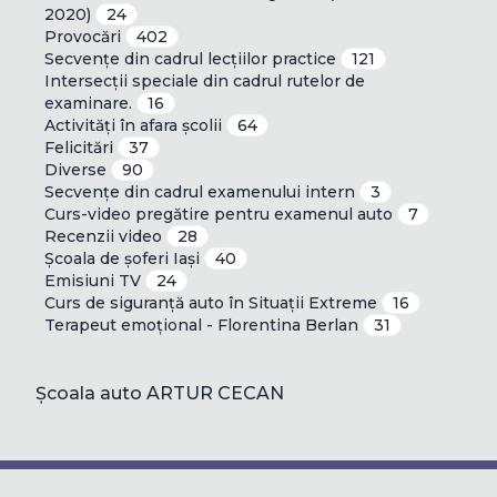
2020)
24
Provocări
402
Secvențe din cadrul lecțiilor practice
121
Intersecții speciale din cadrul rutelor de
examinare.
16
Activități în afara școlii
64
Felicitări
37
Diverse
90
Secvențe din cadrul examenului intern
3
Curs-video pregătire pentru examenul auto
7
Recenzii video
28
Școala de șoferi Iași
40
Emisiuni TV
24
Curs de siguranță auto în Situații Extreme
16
Terapeut emoțional - Florentina Berlan
31
Școala auto ARTUR CECAN