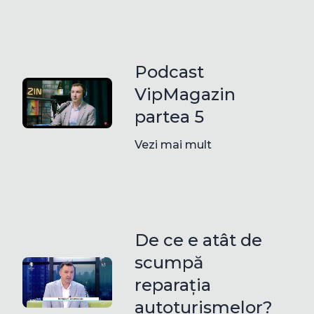
Podcast
VipMagazin
partea 5
Vezi mai mult
De ce e atât de
scumpă
reparația
autoturismelor?