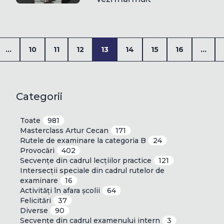
...
10
11
12
13
14
15
16
...
Categorii
Toate
981
Masterclass Artur Cecan
171
Rutele de examinare la categoria B
24
Provocări
402
Secvențe din cadrul lecțiilor practice
121
Intersecții speciale din cadrul rutelor de
examinare
16
Activități în afara școlii
64
Felicitări
37
Diverse
90
Secvențe din cadrul examenului intern
3