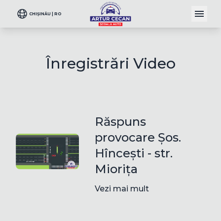
CHIȘINĂU | RO
Înregistrări Video
Răspuns
provocare Șos.
Hîncești - str.
Miorița
Vezi mai mult